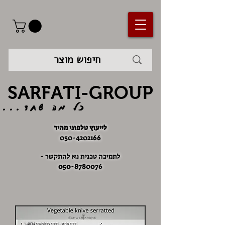
SARFATI-GROUP
כל מה שחד...
לייעוץ טלפוני מהיר
050-4202166
לתמיכה טכנית נא להתקשר -
050-8780076