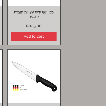
סכין שף ידית עץ זית תוצרת
Quick View
גרמניה
Price
₪125.00
Add to Cart