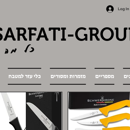
Log In
SARFATI-GROU
כל מה 
ים
מספריים
מזמרות ומסורים
כלי עזר למטבח