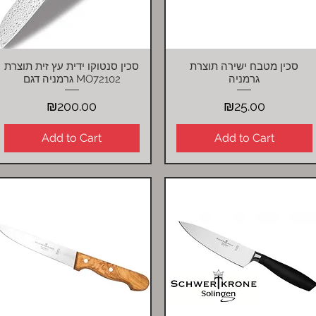
סכין מטבח ישירה תוצרת
סכין סנטוקו ידית עץ זית תוצרת
Quick View
Quick View
גרמניה
גרמניה דגם MO72102
Price
Price
₪200.00
₪25.00
Add to Cart
Add to Cart