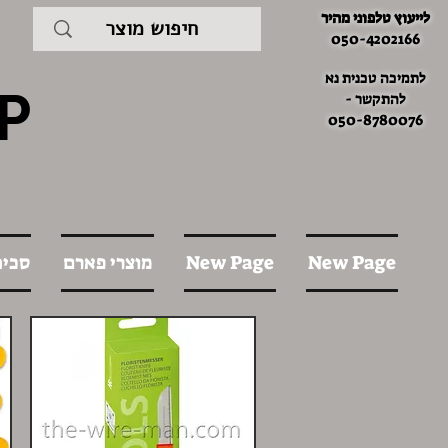
לייעוץ טלפוני מהיר
050-4202166
לתמיכה טכנית נא
P
להתקשר -
050-8780076
New Page
New Page
מוצרי פארם
סכינ